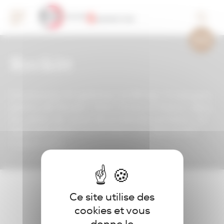
Panneau de gestion des cookies
Reckitt
Promouvoir et optimiser la DN des 3 marques
phares de Reckitt : Veet, Durex et Intima, dans
les points de vente de proximité parisiens. Un
dispositif piéton inscrit dans une démarche
responsable.
Ce site utilise des
cookies et vous
donne le