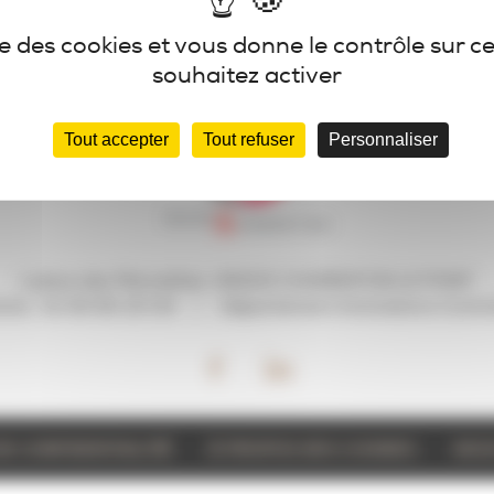
ise des cookies et vous donne le contrôle sur 
souhaitez activer
Tout accepter
Tout refuser
Personnaliser
1 place des Marseillais,
94220 CHARENTON LE PONT
nte :
01 56 95 20 00
Département Animations Comme
DE CONFIDENTIALITÉ
À PROPOS DES COOKIES
NOU