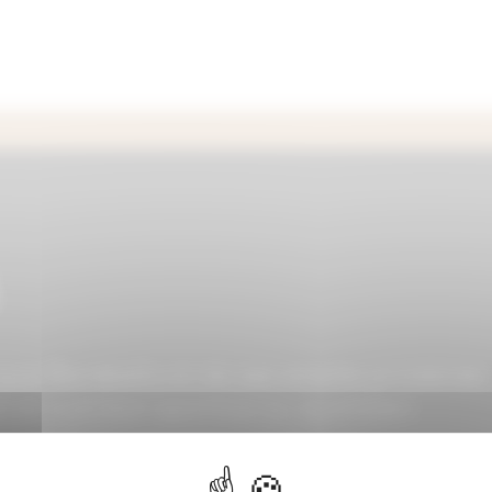
que Barebells et de ses snacks protéinés
é et nutrition sportive au quotidien.