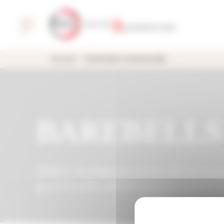
Panneau de gestion des cookies
Accueil
Animation commerciale
BAREBELLS
Aide à la mise en avant de la mar
gourmands, alliant plaisir, praticit