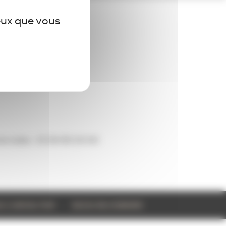
ceux que vous
rciales :
01 56 95 20 00
S CONTACTER
NOUS REJOINDRE